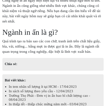
Công nghệ in ấn ngày một hiện đại và nhiều thuật ngữ mới ra đời.
Ngành in ấn cũng giống như nhiều lĩnh vực khác, chúng cũng có
khái niệm và thuật ngữ riêng. Nếu bạn đang cần tìm hiểu về đề tài
này, bài viết ngày hôm nay sẽ giúp bạn có cái nhìn khái quát và rõ
nét nhất.
Ngành in ấn là gì?
Quá trình tạo ra bản sao các con chữ, tranh ảnh trên chất liệu giấy,
bìa, vải, nilông... bằng mực in được gọi là in ấn. Đây là ngành rất
quan trọng trong công nghiệp, đặc biệt là lĩnh vực xuất bản.
Chia sẻ:
Bài viết khác:
In tem nhãn số lượng ít tại HCM - 17/04/2023
In sách số lượng theo yêu cầu - 12/04/2023
Trường Thọ Phát - Đơn vị in ấn bao bì chất lượng cao -
08/04/2023
In thiệp tết - thiệp chúc mừng năm mới - 03/04/2023