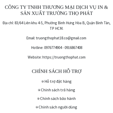
thơm tinh tế đúng chuẩn người ta phải
CÔNG TY TNHH THƯƠNG MẠI DỊCH VỤ IN &
sử dụng bột mài ra từ cây đàn hương có
SẢN XUẤT TRƯỜNG THỌ PHÁT
tuổi đời từ 15 năm trở lên. Sandalwood
4T tự tin là sản phẩm chất lượng ko pha
Địa chỉ: 83/64 Liên khu 4-5, Phường Bình Hưng Hòa B, Quận Bình Tân,
tạp chất giữ nguyên hương thơm nguyên
TP HCM.
bản của chiên đàn Ấn, tác dụng của
hương chiên đàn : tĩnh tâm, xua tan tà
Email: truongthophat18.co@gmail.com
khí, diệt khuẩn, giảm stress, hương thơm
tinh tế dùng để dâng cúng thần linh thể
Hotline: 0976774904 - 0916867408
hiện lòng thành ... 290k/30nụ, 570k/60 nụ.
Website: https://truongthophat.com
CHÍNH SÁCH HỖ TRỢ
Hỗ trợ đặt hàng
Chính sách trả hàng
Chính sách bảo hành
Chính sách người dùng