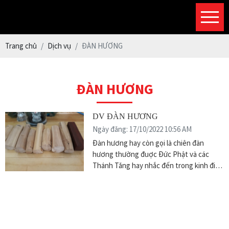
Trang chủ
Dịch vụ
ĐÀN HƯƠNG
ĐÀN HƯƠNG
DV ĐÀN HƯƠNG
Ngày đăng: 17/10/2022 10:56 AM
Đàn hương hay còn gọi là chiên đàn
hương thường đuợc Đức Phật và các
Thánh Tăng hay nhắc đến trong kinh điển
dùng để chỉ sự thanh khiết tốt đẹp và
cao quý. Ở Ấn chỉ có giới bà la môn và quý
tộc mới dùng chế phẩm từ cây đàn
hương vì giá trị kinh tế của đàn hương rất
cao. Để làm ra nụ đàn hương có hương