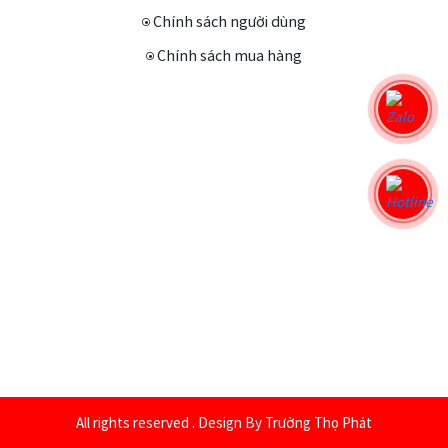
những hợp chất hữu cơ trong gỗ được
Chính sách người dùng
giải phóng tiêu diệt các loài khuẩn mốc,
những chất gây mùi độc hại kể cả mùi
Chính sách mua hàng
thuốc lá. 3. Thu hút năng lượng tốt: tâm
trạng của chính mình ảnh hưởng đến trực
tiếp cuộc sống, mùi hương của đàn
hương sẽ làm cho bạn thư thái, an yên,
suy nghĩ tích cực thì theo như luật hấp
dẫn thì những đều tốt, may mắn kể cả tài
chính cũng hướng về bạn. 4. Đem lại sự
trang nghiêm và hoan hỷ khi ta làm các
nghi lễ về tôn giáo hoăc dâng cúng cho
tổ tiên, đồng thời mùi hương của đàn
hương làm cho các tín đồ tôn giáo tập
trung duy trì sự tỉnh táo trong lúc thiền
định. 5. Tinh dầu đàn hương và bột đàn
hương còn giúp làm đẹp chống lão hóa:
dùng 1 lượng thích hợp hoăc kết hợp với
sữa chua massager lên mặt hoặc toàn
thân đem lại sự tươi trẻ cho làn da, giảm
All rights reserved . Design By Trường Thọ Phát
thâm nám, trắng da và hương thơm lưu lại