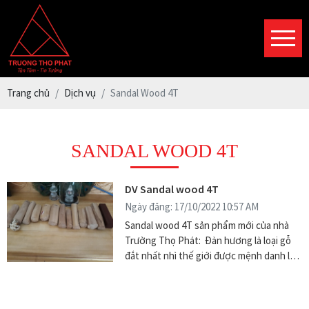
Trang chủ
Dịch vụ
Sandal Wood 4T
SANDAL WOOD 4T
DV Sandal wood 4T
Ngày đăng: 17/10/2022 10:57 AM
Sandal wood 4T sản phẩm mới của nhà
Trường Thọ Phát: Đàn hương là loại gỗ
đắt nhất nhì thế giới được mệnh danh là
“vàng xanh, vàng ròng, hoàng kim” đặc
biệt là đàn hương trắng. So về mặt thổ
nhưỡng không quốc gia nào có được chất