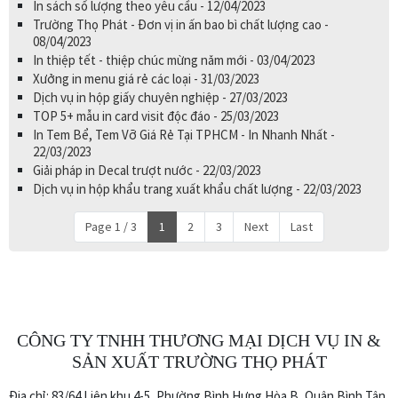
In sách số lượng theo yêu cầu - 12/04/2023
Trường Thọ Phát - Đơn vị in ấn bao bì chất lượng cao -
08/04/2023
In thiệp tết - thiệp chúc mừng năm mới - 03/04/2023
Xưởng in menu giá rẻ các loại - 31/03/2023
Dịch vụ in hộp giấy chuyên nghiệp - 27/03/2023
TOP 5+ mẫu in card visit độc đáo - 25/03/2023
In Tem Bể, Tem Vỡ Giá Rẻ Tại TPHCM - In Nhanh Nhất -
22/03/2023
Giải pháp in Decal trượt nước - 22/03/2023
Dịch vụ in hộp khẩu trang xuất khẩu chất lượng - 22/03/2023
Page 1 / 3
1
2
3
Next
Last
CÔNG TY TNHH THƯƠNG MẠI DỊCH VỤ IN &
SẢN XUẤT TRƯỜNG THỌ PHÁT
Địa chỉ: 83/64 Liên khu 4-5, Phường Bình Hưng Hòa B, Quận Bình Tân,